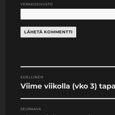
VERKKOSIVUSTO
Artikkelien
EDELLINEN
selaus
Viime viikolla (vko 3) ta
Edellinen
artikkeli:
SEURAAVA