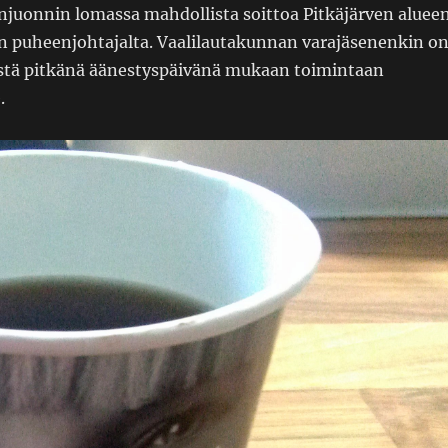
njuonnin lomassa mahdollista soittoa Pitkäjärven aluee
n puheenjohtajalta. Vaalilautakunnan varajäsenenkin o
stä pitkänä äänestyspäivänä mukaan toimintaan
.