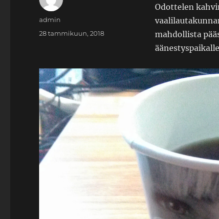
Odottelen kahvi
Kirjoittaja
admin
vaalilautakunna
Julkaistu
28 tammikuun, 2018
mahdollista pää
äänestyspaikalle