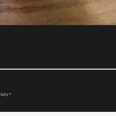
rkitty
*